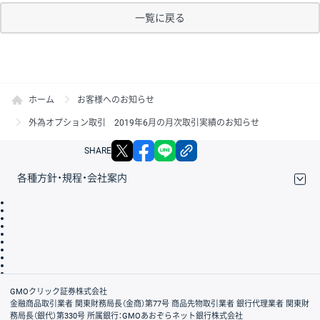
一覧に戻る
ホーム
お客様へのお知らせ
外為オプション取引 2019年6月の月次取引実績のお知らせ
X
facebook
LINE
リンクをコピー
SHARE
各種方針・規程・会社案内
取引規程・約款
サイトマップ
その他のご案内
個人情報保護方針
最良執行方針
サイトのご利用について
ディスクレイマー
信託保全
リスク説明
会社案内
GMOクリック証券株式会社
金融商品取引業者 関東財務局長（金商）第77号 商品先物取引業者 銀行代理業者 関東財
務局長（銀代）第330号 所属銀行：GMOあおぞらネット銀行株式会社