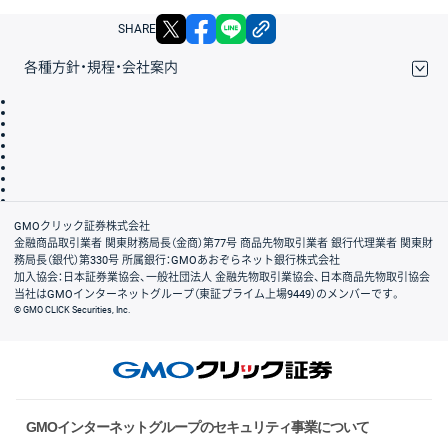
X
facebook
LINE
リンクをコピー
SHARE
各種方針・規程・会社案内
取引規程・約款
サイトマップ
その他のご案内
個人情報保護方針
最良執行方針
サイトのご利用について
ディスクレイマー
信託保全
リスク説明
会社案内
GMOクリック証券株式会社
金融商品取引業者 関東財務局長（金商）第77号 商品先物取引業者 銀行代理業者 関東財
務局長（銀代）第330号 所属銀行：GMOあおぞらネット銀行株式会社
加入協会：日本証券業協会、一般社団法人 金融先物取引業協会、日本商品先物取引協会
当社はGMOインターネットグループ（東証プライム上場9449）のメンバーです。
© GMO CLICK Securities, Inc.
GMOインターネットグループのセキュリティ事業について