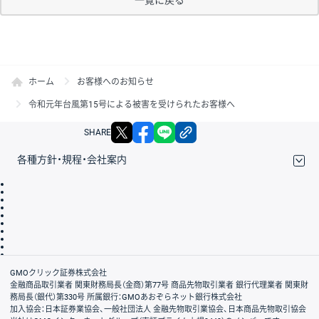
一覧に戻る
ホーム
お客様へのお知らせ
令和元年台風第15号による被害を受けられたお客様へ
X
facebook
LINE
リンクをコピー
SHARE
各種方針・規程・会社案内
取引規程・約款
サイトマップ
その他のご案内
個人情報保護方針
最良執行方針
サイトのご利用について
ディスクレイマー
信託保全
リスク説明
会社案内
GMOクリック証券株式会社
金融商品取引業者 関東財務局長（金商）第77号 商品先物取引業者 銀行代理業者 関東財
務局長（銀代）第330号 所属銀行：GMOあおぞらネット銀行株式会社
加入協会：日本証券業協会、一般社団法人 金融先物取引業協会、日本商品先物取引協会