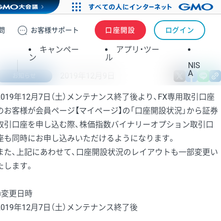
問
お客様
サポート
口座開設
ログイン
キャンペー
アプリ・ツー
ン
ル
NIS
A
2019年12月9日
X
fa
お知らせ
2019年12月7日（土）メンテナンス終了後より、FX専用取引口座
のお客様が会員ページ【マイページ】の「口座開設状況」から証券
取引口座を申し込む際、株価指数バイナリーオプション取引口
座も同時にお申し込みいただけるようになります。
また、上記にあわせて、口座開設状況のレイアウトも一部変更い
たします。
■変更日時
2019年12月7日（土）メンテナンス終了後