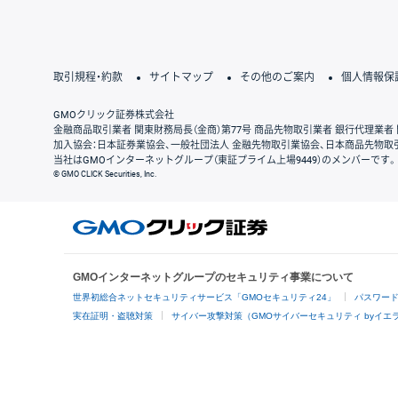
取引規程・約款
サイトマップ
その他のご案内
個人情報保
GMOクリック証券株式会社
金融商品取引業者 関東財務局長（金商）第77号 商品先物取引業者 銀行代理業者 
加入協会：日本証券業協会、一般社団法人 金融先物取引業協会、日本商品先物取
当社はGMOインターネットグループ（東証プライム上場9449）のメンバーです。
© GMO CLICK Securities, Inc.
GMOインターネットグループのセキュリティ事業について
世界初総合ネットセキュリティサービス「GMOセキュリティ24」
パスワー
実在証明・盗聴対策
サイバー攻撃対策（GMOサイバーセキュリティ byイエ