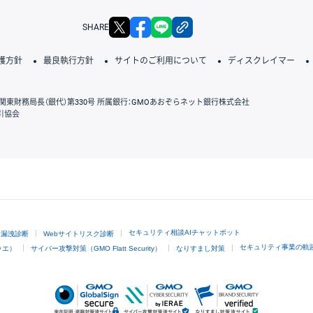
X
facebook
LINE
リンクをコピー
SHARE
護方針
最良執行方針
サイトのご利用について
ディスクレイマー
関東財務局長（銀代）第330号 所属銀行：GMOあおぞらネット銀行株式会社
引協会
GMOクリック証券
セキュリティ相談AIチャットボット
ド漏洩診断
Webサイトリスク診断
セキュリティ事業の軌
ラエ）
サイバー攻撃対策（GMO Flatt Security）
なりすまし対策