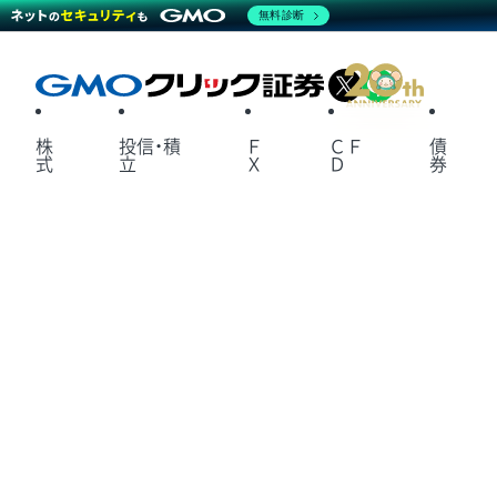
無料診断
X
LINE
株
投信・積
Ｆ
ＣＦ
債
式
立
Ｘ
Ｄ
券