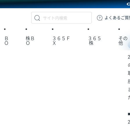
GMOクリック証券
よくある
ご質
Ｂ
株Ｂ
３６５Ｆ
３６５
その
Ｏ
Ｏ
Ｘ
株
他