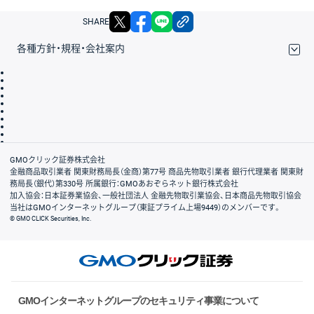
X
facebook
LINE
リンクをコピー
SHARE
各種方針・規程・会社案内
取引規程・約款
サイトマップ
その他のご案内
個人情報保護方針
最良執行方針
サイトのご利用について
ディスクレイマー
信託保全
リスク説明
会社案内
GMOクリック証券株式会社
金融商品取引業者 関東財務局長（金商）第77号 商品先物取引業者 銀行代理業者 関東財
務局長（銀代）第330号 所属銀行：GMOあおぞらネット銀行株式会社
加入協会：日本証券業協会、一般社団法人 金融先物取引業協会、日本商品先物取引協会
当社はGMOインターネットグループ（東証プライム上場9449）のメンバーです。
© GMO CLICK Securities, Inc.
GMOインターネットグループのセキュリティ事業について