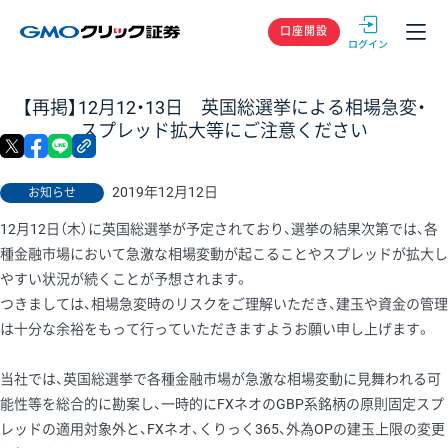
GMOクリック
口座開設
【再掲】12月12・13日 英国総選挙による相場急変・
スプレッド拡大等にご注意ください
X
facebook
LINE
リンクをコピー
2019年12月12日
お知らせ
12月12日（木）に英国総選挙が予定されており、選挙の結果次第では、各
種金融市場において急激な相場変動が起こることやスプレッドが拡大し
やすい状況が続くことが予想されます。
つきましては、相場急変時のリスクをご理解いただき、建玉や資金の管理
は十分な余裕をもって行っていただきますようお願い申し上げます。
当社では、英国総選挙で各種金融市場が急激な相場変動に見舞われる可
能性等を総合的に勘案し、一時的にFXネオのGBP系銘柄の原則固定スプ
レッドの適用対象外と、FXネオ、くりっく365、外為OPの建玉上限の変更