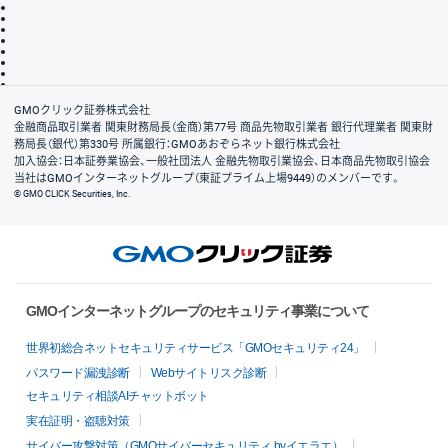
その他のご案内
個人情報保護方針
最良執行方針
サイトのご利用について
ディスクレイマー
信託保全
リスク説明
会社案内
GMOクリック証券株式会社
金融商品取引業者 関東財務局長（金商）第77号 商品先物取引業者 銀行代理業者 関東財
務局長（銀代）第330号 所属銀行：GMOあおぞらネット銀行株式会社
加入協会：日本証券業協会、一般社団法人 金融先物取引業協会、日本商品先物取引協会
当社はGMOインターネットグループ（東証プライム上場9449）のメンバーです。
© GMO CLICK Securities, Inc.
GMOインターネットグループのセキュリティ事業について
世界初総合ネットセキュリティサービス「GMOセキュリティ24」
パスワード漏洩診断
Webサイトリスク診断
セキュリティ相談AIチャットボット
実在証明・盗聴対策
サイバー攻撃対策（GMOサイバーセキュリティ byイエラエ）