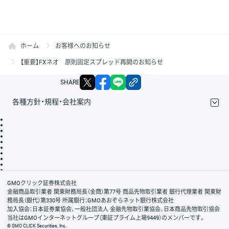
ホーム
お客様へのお知らせ
【重要】FXネオ 原則固定スプレッド再開のお知らせ
X
facebook
LINE
リンクをコピー
SHARE
各種方針・規程・会社案内
取引規程・約款
サイトマップ
その他のご案内
個人情報保護方針
最良執行方針
サイトのご利用について
ディスクレイマー
信託保全
リスク説明
会社案内
GMOクリック証券株式会社
金融商品取引業者 関東財務局長（金商）第77号 商品先物取引業者 銀行代理業者 関東財
務局長（銀代）第330号 所属銀行：GMOあおぞらネット銀行株式会社
加入協会：日本証券業協会、一般社団法人 金融先物取引業協会、日本商品先物取引協会
当社はGMOインターネットグループ（東証プライム上場9449）のメンバーです。
© GMO CLICK Securities, Inc.