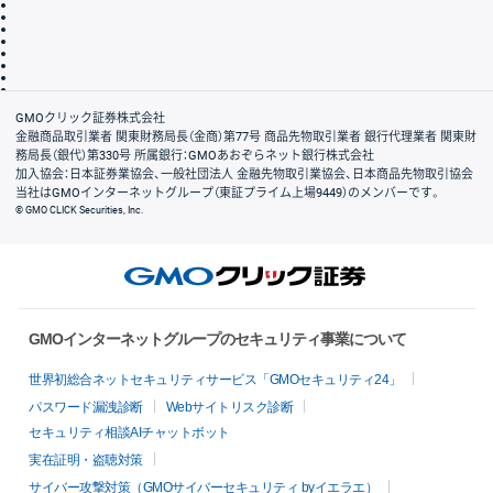
その他のご案内
個人情報保護方針
最良執行方針
サイトのご利用について
ディスクレイマー
信託保全
リスク説明
会社案内
GMOクリック証券株式会社
金融商品取引業者 関東財務局長（金商）第77号 商品先物取引業者 銀行代理業者 関東財
務局長（銀代）第330号 所属銀行：GMOあおぞらネット銀行株式会社
加入協会：日本証券業協会、一般社団法人 金融先物取引業協会、日本商品先物取引協会
当社はGMOインターネットグループ（東証プライム上場9449）のメンバーです。
© GMO CLICK Securities, Inc.
GMOインターネットグループのセキュリティ事業について
世界初総合ネットセキュリティサービス「GMOセキュリティ24」
パスワード漏洩診断
Webサイトリスク診断
セキュリティ相談AIチャットボット
実在証明・盗聴対策
サイバー攻撃対策（GMOサイバーセキュリティ byイエラエ）