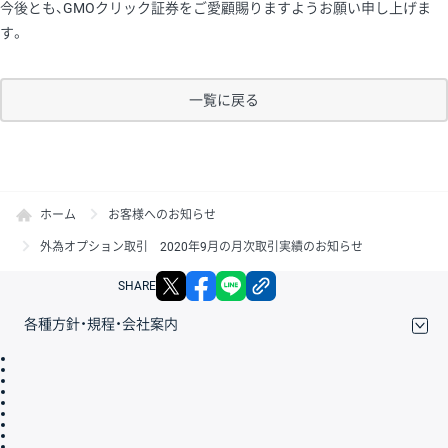
今後とも、GMOクリック証券をご愛顧賜りますようお願い申し上げま
す。
一覧に戻る
ホーム
お客様へのお知らせ
外為オプション取引 2020年9月の月次取引実績のお知らせ
X
facebook
LINE
リンクをコピー
SHARE
各種方針・規程・会社案内
取引規程・約款
サイトマップ
その他のご案内
個人情報保護方針
最良執行方針
サイトのご利用について
ディスクレイマー
信託保全
リスク説明