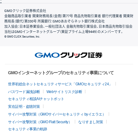
会社案内
GMOクリック証券株式会社
金融商品取引業者 関東財務局長（金商）第77号 商品先物取引業者 銀行代理業者 関東財
務局長（銀代）第330号 所属銀行：GMOあおぞらネット銀行株式会社
加入協会：日本証券業協会、一般社団法人 金融先物取引業協会、日本商品先物取引協会
当社はGMOインターネットグループ（東証プライム上場9449）のメンバーです。
© GMO CLICK Securities, Inc.
GMOインターネットグループのセキュリティ事業について
世界初総合ネットセキュリティサービス「GMOセキュリティ24」
パスワード漏洩診断
Webサイトリスク診断
セキュリティ相談AIチャットボット
実在証明・盗聴対策
サイバー攻撃対策（GMOサイバーセキュリティ byイエラエ）
サイバー攻撃対策（GMO Flatt Security）
なりすまし対策
セキュリティ事業の軌跡