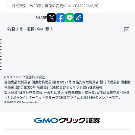
株式取引 WEB取引画面の変更について（2020/10/9）
X
facebook
LINE
リンクをコピー
SHARE
各種方針・規程・会社案内
取引規程・約款
サイトマップ
その他のご案内
個人情報保護方針
最良執行方針
サイトのご利用について
ディスクレイマー
信託保全
リスク説明
会社案内
GMOクリック証券株式会社
金融商品取引業者 関東財務局長（金商）第77号 商品先物取引業者 銀行代理業者 関東財
務局長（銀代）第330号 所属銀行：GMOあおぞらネット銀行株式会社
加入協会：日本証券業協会、一般社団法人 金融先物取引業協会、日本商品先物取引協会
当社はGMOインターネットグループ（東証プライム上場9449）のメンバーです。
© GMO CLICK Securities, Inc.