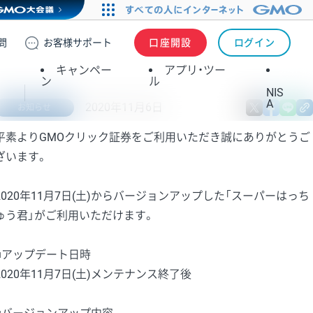
問
お客様
サポート
口座開設
ログイン
キャンペー
アプリ・ツー
ン
ル
NIS
A
2020年11月6日
X
fa
お知らせ
平素よりGMOクリック証券をご利用いただき誠にありがとうご
ざいます。
2020年11月7日(土)からバージョンアップした「スーパーはっち
ゅう君」がご利用いただけます。
■アップデート日時
2020年11月7日(土)メンテナンス終了後