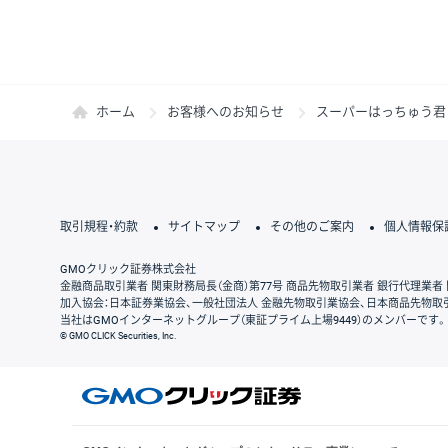
ホーム
お客様へのお知らせ
スーパーはっちゅう君 バ
取引規程・約款
サイトマップ
その他のご案内
個人情報保
GMOクリック証券株式会社
金融商品取引業者 関東財務局長（金商）第77号 商品先物取引業者 銀行代理業者 
加入協会：日本証券業協会、一般社団法人 金融先物取引業協会、日本商品先物取
当社はGMOインターネットグループ（東証プライム上場9449）のメンバーです。
© GMO CLICK Securities, Inc.