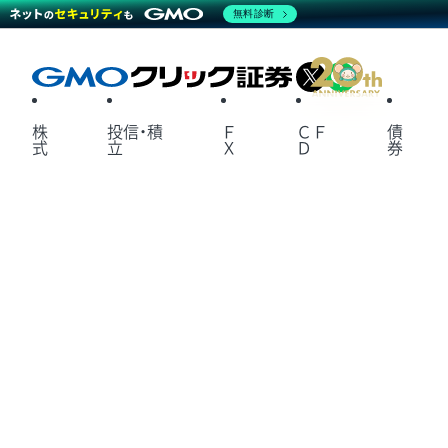
無料診断
X
LINE
株
投信・積
Ｆ
ＣＦ
債
式
立
Ｘ
Ｄ
券