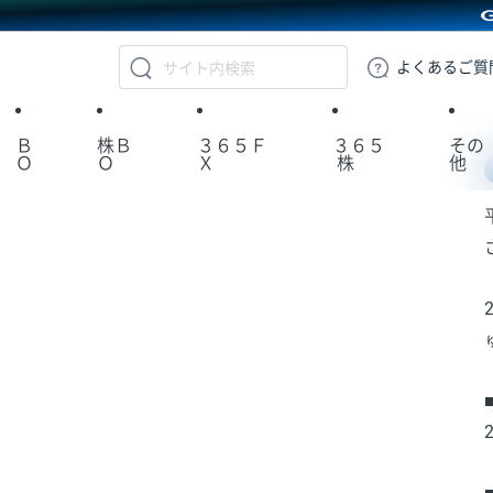
GMOクリック証券
よくある
ご質
Ｂ
株Ｂ
３６５Ｆ
３６５
その
Ｏ
Ｏ
Ｘ
株
他