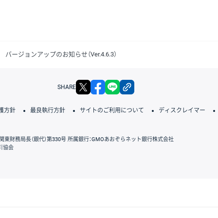
ージョンアップのお知らせ（Ver.4.6.3）
X
facebook
LINE
リンクをコピー
SHARE
護方針
最良執行方針
サイトのご利用について
ディスクレイマー
関東財務局長（銀代）第330号 所属銀行：GMOあおぞらネット銀行株式会社
引協会
GMOクリック証券