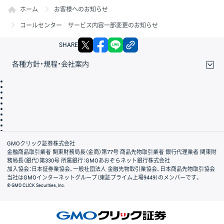
ホーム
お客様へのお知らせ
コールセンター サービス内容一部変更のお知らせ
X
facebook
LINE
リンクをコピー
SHARE
各種方針・規程・会社案内
取引規程・約款
サイトマップ
その他のご案内
個人情報保護方針
最良執行方針
サイトのご利用について
ディスクレイマー
信託保全
リスク説明
会社案内
GMOクリック証券株式会社
金融商品取引業者 関東財務局長（金商）第77号 商品先物取引業者 銀行代理業者 関東財
務局長（銀代）第330号 所属銀行：GMOあおぞらネット銀行株式会社
加入協会：日本証券業協会、一般社団法人 金融先物取引業協会、日本商品先物取引協会
当社はGMOインターネットグループ（東証プライム上場9449）のメンバーです。
© GMO CLICK Securities, Inc.