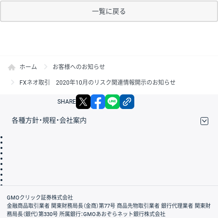
一覧に戻る
ホーム
お客様へのお知らせ
FXネオ取引 2020年10月のリスク関連情報開示のお知らせ
X
facebook
LINE
リンクをコピー
SHARE
各種方針・規程・会社案内
取引規程・約款
サイトマップ
その他のご案内
個人情報保護方針
最良執行方針
サイトのご利用について
ディスクレイマー
信託保全
リスク説明
会社案内
GMOクリック証券株式会社
金融商品取引業者 関東財務局長（金商）第77号 商品先物取引業者 銀行代理業者 関東財
務局長（銀代）第330号 所属銀行：GMOあおぞらネット銀行株式会社