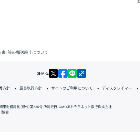
告書」等の郵送廃止について
X
facebook
LINE
リンクをコピー
SHARE
護方針
最良執行方針
サイトのご利用について
ディスクレイマー
関東財務局長（銀代）第330号 所属銀行：GMOあおぞらネット銀行株式会社
引協会