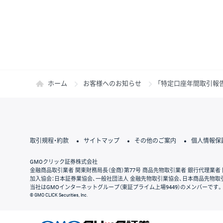
ホーム
お客様へのお知らせ
「特定口座年間取引報
取引規程・約款
サイトマップ
その他のご案内
個人情報保
GMOクリック証券株式会社
金融商品取引業者 関東財務局長（金商）第77号 商品先物取引業者 銀行代理業者 
加入協会：日本証券業協会、一般社団法人 金融先物取引業協会、日本商品先物取
当社はGMOインターネットグループ（東証プライム上場9449）のメンバーです。
© GMO CLICK Securities, Inc.