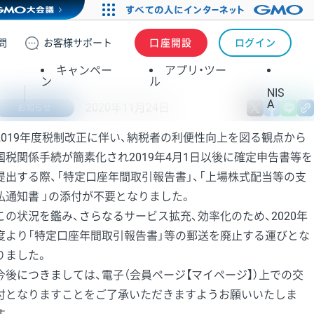
問
お客様
サポート
口座開設
ログイン
キャンペー
アプリ・ツー
ン
ル
NIS
A
2020年11月24日
X
fa
お知らせ
2019年度税制改正に伴い、納税者の利便性向上を図る観点から
国税関係手続が簡素化され2019年4月1日以後に確定申告書等を
提出する際、「特定口座年間取引報告書」、「上場株式配当等の支
払通知書 」の添付が不要となりました。
この状況を鑑み、さらなるサービス拡充、効率化のため、2020年
度より「特定口座年間取引報告書」等の郵送を廃止する運びとな
りました。
今後につきましては、電子（会員ページ【マイページ】）上での交
付となりますことをご了承いただきますようお願いいたしま