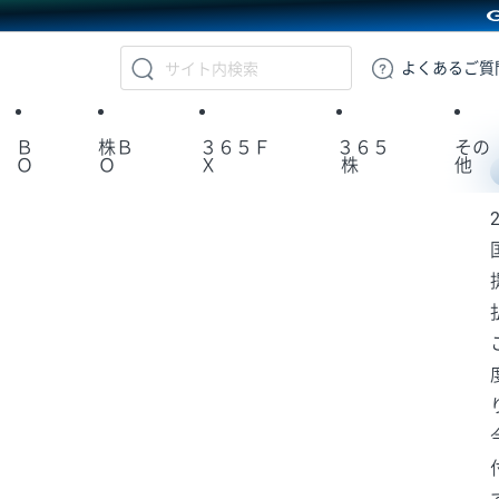
GMOクリック証券
よくある
ご質
Ｂ
株Ｂ
３６５Ｆ
３６５
その
Ｏ
Ｏ
Ｘ
株
他