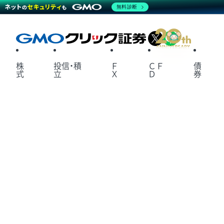
無料診断
X
LINE
株
投信・積
Ｆ
ＣＦ
債
式
立
Ｘ
Ｄ
券