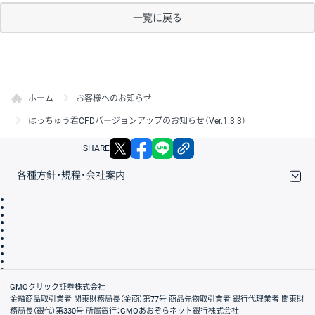
一覧に戻る
ホーム
お客様へのお知らせ
はっちゅう君CFDバージョンアップのお知らせ（Ver.1.3.3）
X
facebook
LINE
リンクをコピー
SHARE
各種方針・規程・会社案内
取引規程・約款
サイトマップ
その他のご案内
個人情報保護方針
最良執行方針
サイトのご利用について
ディスクレイマー
信託保全
リスク説明
会社案内
GMOクリック証券株式会社
金融商品取引業者 関東財務局長（金商）第77号 商品先物取引業者 銀行代理業者 関東財
務局長（銀代）第330号 所属銀行：GMOあおぞらネット銀行株式会社