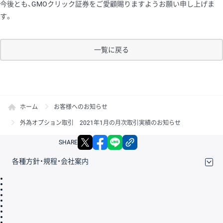
今後とも、GMOクリック証券をご愛顧賜りますようお願い申し上げま
す。
一覧に戻る
ホーム
お客様へのお知らせ
外為オプション取引 2021年1月の月次取引実績のお知らせ
X
facebook
LINE
リンクをコピー
SHARE
各種方針・規程・会社案内
取引規程・約款
サイトマップ
その他のご案内
個人情報保護方針
最良執行方針
サイトのご利用について
ディスクレイマー
信託保全
リスク説明