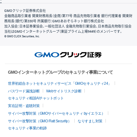
会社案内
GMOクリック証券株式会社
金融商品取引業者 関東財務局長（金商）第77号 商品先物取引業者 銀行代理業者 関東財
務局長（銀代）第330号 所属銀行：GMOあおぞらネット銀行株式会社
加入協会：日本証券業協会、一般社団法人 金融先物取引業協会、日本商品先物取引協会
当社はGMOインターネットグループ（東証プライム上場9449）のメンバーです。
© GMO CLICK Securities, Inc.
GMOインターネットグループのセキュリティ事業について
世界初総合ネットセキュリティサービス「GMOセキュリティ24」
パスワード漏洩診断
Webサイトリスク診断
セキュリティ相談AIチャットボット
実在証明・盗聴対策
サイバー攻撃対策（GMOサイバーセキュリティ byイエラエ）
サイバー攻撃対策（GMO Flatt Security）
なりすまし対策
セキュリティ事業の軌跡