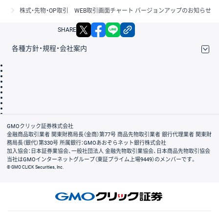
株式・先物・OP取引 WEB取引画面チャート バージョンアップのお知らせ
X
facebook
LINE
リンクをコピー
SHARE
各種方針・規程・会社案内
取引規程・約款
サイトマップ
その他のご案内
個人情報保護方針
最良執行方針
サイトのご利用について
ディスクレイマー
信託保全
リスク説明
会社案内
GMOクリック証券株式会社
金融商品取引業者 関東財務局長（金商）第77号 商品先物取引業者 銀行代理業者 関東財
務局長（銀代）第330号 所属銀行：GMOあおぞらネット銀行株式会社
加入協会：日本証券業協会、一般社団法人 金融先物取引業協会、日本商品先物取引協会
当社はGMOインターネットグループ（東証プライム上場9449）のメンバーです。
© GMO CLICK Securities, Inc.