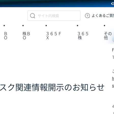
GMOクリック証券
よくある
ご質
Ｂ
株Ｂ
３６５Ｆ
３６５
その
Ｏ
Ｏ
Ｘ
株
他
h
のリスク関連情報開示のお知らせ
s