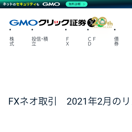
無料診断
X
LINE
株
投信・積
Ｆ
ＣＦ
債
式
立
Ｘ
Ｄ
券
FXネオ取引 2021年2月