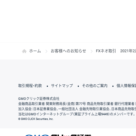
ホーム
お客様へのお知らせ
FXネオ取引 2021
取引規程・約款
サイトマップ
その他のご案内
個人情報保
GMOクリック証券株式会社
金融商品取引業者 関東財務局長（金商）第77号 商品先物取引業者 銀行代理業者 
加入協会：日本証券業協会、一般社団法人 金融先物取引業協会、日本商品先物取
当社はGMOインターネットグループ（東証プライム上場9449）のメンバーです。
© GMO CLICK Securities, Inc.