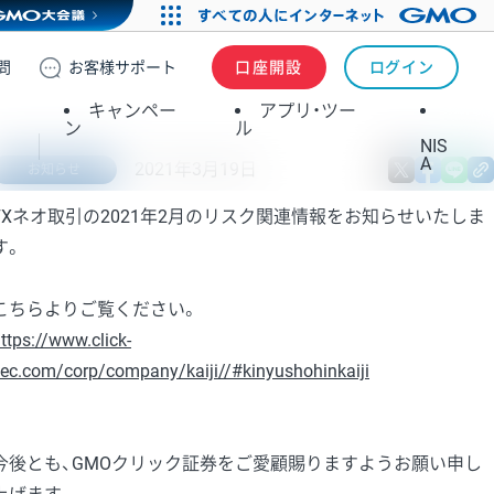
問
お客様
サポート
口座開設
ログイン
キャンペー
アプリ・ツー
ン
ル
NIS
A
2021年3月19日
X
fa
お知らせ
FXネオ取引の2021年2月のリスク関連情報をお知らせいたしま
す。
こちらよりご覧ください。
ttps://www.click-
ec.com/corp/company/kaiji//#kinyushohinkaiji
今後とも、GMOクリック証券をご愛顧賜りますようお願い申し