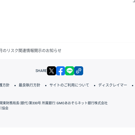
年2月のリスク関連情報開示のお知らせ
X
facebook
LINE
リンクをコピー
SHARE
護方針
最良執行方針
サイトのご利用について
ディスクレイマー
関東財務局長（銀代）第330号 所属銀行：GMOあおぞらネット銀行株式会社
引協会