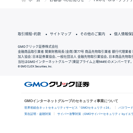
取引規程・約款
サイトマップ
その他のご案内
個人情報保
GMOクリック証券株式会社
金融商品取引業者 関東財務局長（金商）第77号 商品先物取引業者 銀行代理業者 
加入協会：日本証券業協会、一般社団法人 金融先物取引業協会、日本商品先物取
当社はGMOインターネットグループ（東証プライム上場9449）のメンバーです。
© GMO CLICK Securities, Inc.
GMOインターネットグループのセキュリティ事業について
世界初総合ネットセキュリティサービス「GMOセキュリティ24」
パスワー
実在証明・盗聴対策
サイバー攻撃対策（GMOサイバーセキュリティ byイエ