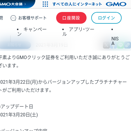
問
お客様
サポート
口座開設
ログイン
キャンペー
アプリ・ツー
ン
ル
NIS
A
2021年3月19日
X
fa
お知らせ
平素よりGMOクリック証券をご利用いただき誠にありがとうご
ざいます。
2021年3月22日(月)からバージョンアップしたプラチナチャー
トがご利用いただけます。
■アップデート日
2021年3月20日(土)