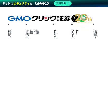
無料診断
X
LINE
株
投信・積
Ｆ
ＣＦ
債
式
立
Ｘ
Ｄ
券