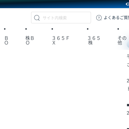
GMOクリック証券
よくある
ご質
Ｂ
株Ｂ
３６５Ｆ
３６５
その
Ｏ
Ｏ
Ｘ
株
他