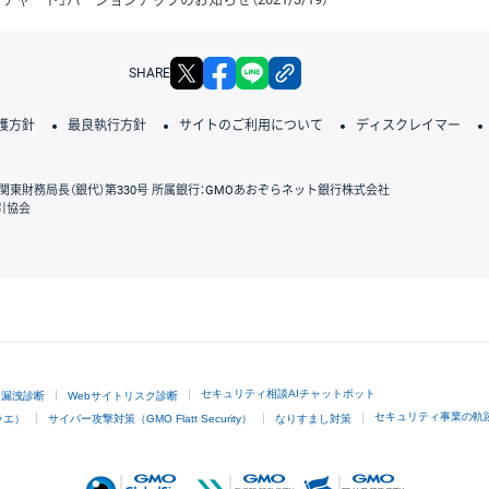
X
facebook
LINE
リンクをコピー
SHARE
護方針
最良執行方針
サイトのご利用について
ディスクレイマー
関東財務局長（銀代）第330号 所属銀行：GMOあおぞらネット銀行株式会社
引協会
GMOクリック証券
セキュリティ相談AIチャットボット
ド漏洩診断
Webサイトリスク診断
セキュリティ事業の軌
ラエ）
サイバー攻撃対策（GMO Flatt Security）
なりすまし対策