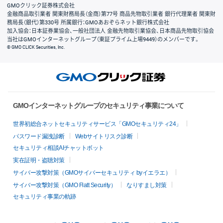
GMOクリック証券株式会社
金融商品取引業者 関東財務局長（金商）第77号 商品先物取引業者 銀行代理業者 関東財
務局長（銀代）第330号 所属銀行：GMOあおぞらネット銀行株式会社
加入協会：日本証券業協会、一般社団法人 金融先物取引業協会、日本商品先物取引協会
当社はGMOインターネットグループ（東証プライム上場9449）のメンバーです。
© GMO CLICK Securities, Inc.
GMOインターネットグループのセキュリティ事業について
世界初総合ネットセキュリティサービス「GMOセキュリティ24」
パスワード漏洩診断
Webサイトリスク診断
セキュリティ相談AIチャットボット
実在証明・盗聴対策
サイバー攻撃対策（GMOサイバーセキュリティ byイエラエ）
サイバー攻撃対策（GMO Flatt Security）
なりすまし対策
セキュリティ事業の軌跡