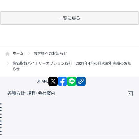
一覧に戻る
ホーム
お客様へのお知らせ
株価指数バイナリーオプション取引 2021年4月の月次取引実績のお知
らせ
X
facebook
LINE
リンクをコピー
SHARE
各種方針・規程・会社案内
取引規程・約款
サイトマップ
その他のご案内
個人情報保護方針
最良執行方針
サイトのご利用について
ディスクレイマー
信託保全
リスク説明
会社案内