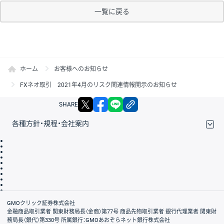
一覧に戻る
ホーム
お客様へのお知らせ
FXネオ取引 2021年4月のリスク関連情報開示のお知らせ
X
facebook
LINE
リンクをコピー
SHARE
各種方針・規程・会社案内
取引規程・約款
サイトマップ
その他のご案内
個人情報保護方針
最良執行方針
サイトのご利用について
ディスクレイマー
信託保全
リスク説明
会社案内
GMOクリック証券株式会社
金融商品取引業者 関東財務局長（金商）第77号 商品先物取引業者 銀行代理業者 関東財
務局長（銀代）第330号 所属銀行：GMOあおぞらネット銀行株式会社