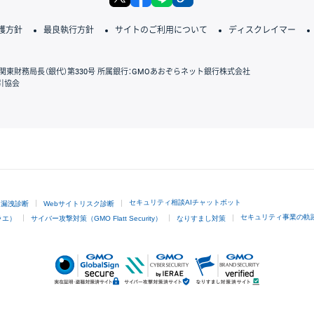
護方針
最良執行方針
サイトのご利用について
ディスクレイマー
関東財務局長（銀代）第330号 所属銀行：GMOあおぞらネット銀行株式会社
引協会
GMOクリック証券
セキュリティ相談AIチャットボット
ド漏洩診断
Webサイトリスク診断
セキュリティ事業の軌
ラエ）
サイバー攻撃対策（GMO Flatt Security）
なりすまし対策