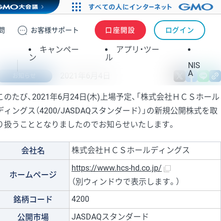
問
お客様
サポート
口座開設
ログイン
キャンペー
アプリ・ツー
ン
ル
NIS
A
2021年6月4日
X
fa
お知らせ
このたび、2021年6月24日(木)上場予定、「株式会社ＨＣＳホール
ディングス（4200/JASDAQスタンダード）」の新規公開株式を取
り扱うこととなりましたのでお知らせいたします。
株式会社ＨＣＳホールディングス
会社名
https://www.hcs-hd.co.jp/
ホームページ
（別ウィンドウで表示します。）
4200
銘柄コード
JASDAQスタンダード
公開市場