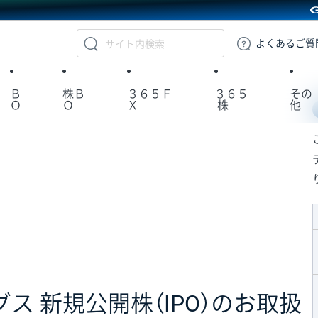
GMOクリック証券
よくある
ご質
Ｂ
株Ｂ
３６５Ｆ
３６５
その
Ｏ
Ｏ
Ｘ
株
他
 新規公開株（IPO）のお取扱