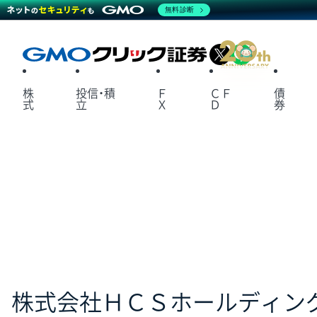
無料診断
X
LINE
株
投信・積
Ｆ
ＣＦ
債
式
立
Ｘ
Ｄ
券
株式会社ＨＣＳホールディングス