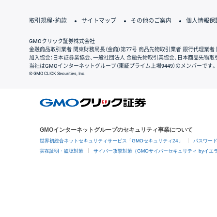
取引規程・約款
サイトマップ
その他のご案内
個人情報保
GMOクリック証券株式会社
金融商品取引業者 関東財務局長（金商）第77号 商品先物取引業者 銀行代理業者 
加入協会：日本証券業協会、一般社団法人 金融先物取引業協会、日本商品先物取
当社はGMOインターネットグループ（東証プライム上場9449）のメンバーです。
© GMO CLICK Securities, Inc.
GMOインターネットグループのセキュリティ事業について
世界初総合ネットセキュリティサービス「GMOセキュリティ24」
パスワー
実在証明・盗聴対策
サイバー攻撃対策（GMOサイバーセキュリティ byイエ