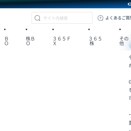
GMOクリック証券
よくある
ご質
Ｂ
株Ｂ
３６５Ｆ
３６５
その
Ｏ
Ｏ
Ｘ
株
他