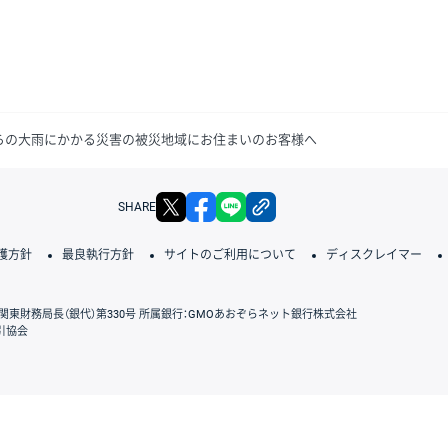
日からの大雨にかかる災害の被災地域にお住まいのお客様へ
X
facebook
LINE
リンクをコピー
SHARE
護方針
最良執行方針
サイトのご利用について
ディスクレイマー
関東財務局長（銀代）第330号 所属銀行：GMOあおぞらネット銀行株式会社
引協会
GMOクリック証券