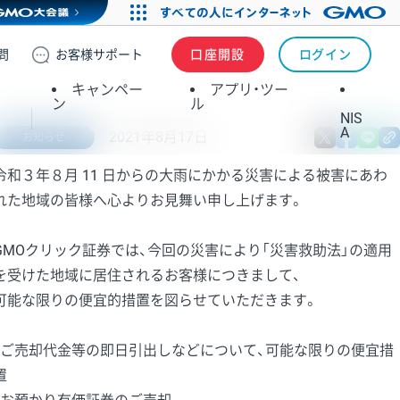
問
お客様
サポート
口座開設
ログイン
キャンペー
アプリ・ツー
ン
ル
NIS
A
2021年8月17日
X
fa
お知らせ
令和３年８月 11 日からの大雨にかかる災害による被害にあわ
れた地域の皆様へ心よりお見舞い申し上げます。
GMOクリック証券では、今回の災害により「災害救助法」の適用
を受けた地域に居住されるお客様につきまして、
可能な限りの便宜的措置を図らせていただきます。
・ご売却代金等の即日引出しなどについて、可能な限りの便宜措
置