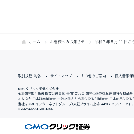
ホーム
お客様へのお知らせ
令和３年８月 11 
取引規程・約款
サイトマップ
その他のご案内
個人情報保
GMOクリック証券株式会社
金融商品取引業者 関東財務局長（金商）第77号 商品先物取引業者 銀行代理業者 
加入協会：日本証券業協会、一般社団法人 金融先物取引業協会、日本商品先物取
当社はGMOインターネットグループ（東証プライム上場9449）のメンバーです。
© GMO CLICK Securities, Inc.