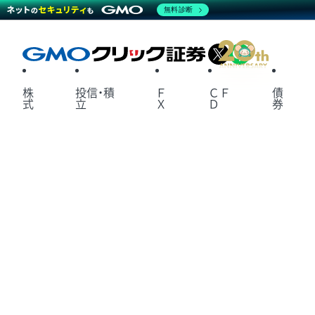
無料診断
X
LINE
株
投信・積
Ｆ
ＣＦ
債
式
立
Ｘ
Ｄ
券