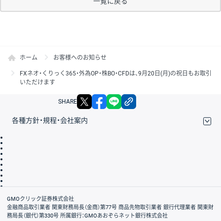
一覧に戻る
ホーム
お客様へのお知らせ
FXネオ・くりっく365・外為OP・株BO・CFDは、9月20日(月)の祝日もお取引
いただけます
X
facebook
LINE
リンクをコピー
SHARE
各種方針・規程・会社案内
取引規程・約款
サイトマップ
その他のご案内
個人情報保護方針
最良執行方針
サイトのご利用について
ディスクレイマー
信託保全
リスク説明
会社案内
GMOクリック証券株式会社
金融商品取引業者 関東財務局長（金商）第77号 商品先物取引業者 銀行代理業者 関東財
務局長（銀代）第330号 所属銀行：GMOあおぞらネット銀行株式会社