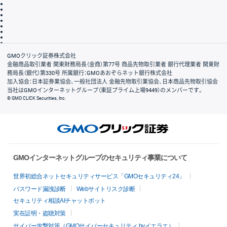
その他のご案内
個人情報保護方針
最良執行方針
サイトのご利用について
ディスクレイマー
信託保全
リスク説明
会社案内
GMOクリック証券株式会社
金融商品取引業者 関東財務局長（金商）第77号 商品先物取引業者 銀行代理業者 関東財
務局長（銀代）第330号 所属銀行：GMOあおぞらネット銀行株式会社
加入協会：日本証券業協会、一般社団法人 金融先物取引業協会、日本商品先物取引協会
当社はGMOインターネットグループ（東証プライム上場9449）のメンバーです。
© GMO CLICK Securities, Inc.
GMOインターネットグループのセキュリティ事業について
世界初総合ネットセキュリティサービス「GMOセキュリティ24」
パスワード漏洩診断
Webサイトリスク診断
セキュリティ相談AIチャットボット
実在証明・盗聴対策
サイバー攻撃対策（GMOサイバーセキュリティ byイエラエ）