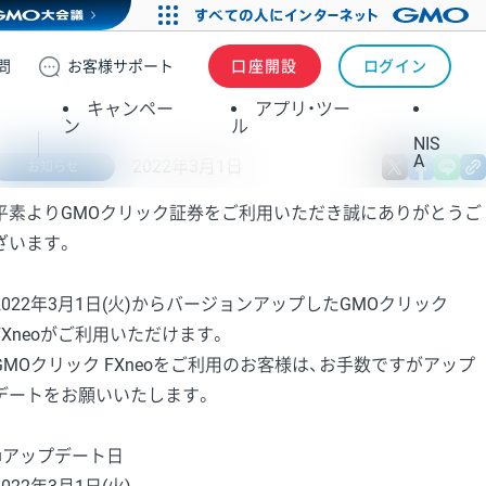
問
お客様
サポート
口座開設
ログイン
キャンペー
アプリ・ツー
ン
ル
NIS
A
2022年3月1日
X
fa
お知らせ
平素よりGMOクリック証券をご利用いただき誠にありがとうご
ざいます。
2022年3月1日(火)からバージョンアップしたGMOクリック
FXneoがご利用いただけます。
GMOクリック FXneoをご利用のお客様は、お手数ですがアップ
デートをお願いいたします。
■アップデート日