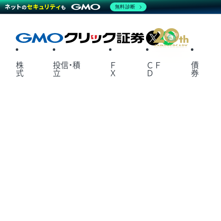
無料診断
X
LINE
株
投信・積
Ｆ
ＣＦ
債
式
立
Ｘ
Ｄ
券