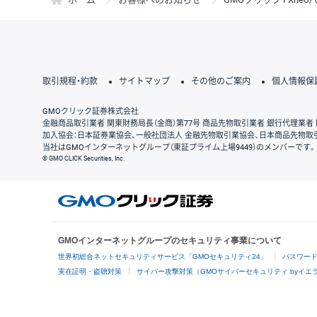
取引規程・約款
サイトマップ
その他のご案内
個人情報保
GMOクリック証券株式会社
金融商品取引業者 関東財務局長（金商）第77号 商品先物取引業者 銀行代理業者 
加入協会：日本証券業協会、一般社団法人 金融先物取引業協会、日本商品先物取
当社はGMOインターネットグループ（東証プライム上場9449）のメンバーです。
© GMO CLICK Securities, Inc.
GMOインターネットグループのセキュリティ事業について
世界初総合ネットセキュリティサービス「GMOセキュリティ24」
パスワー
実在証明・盗聴対策
サイバー攻撃対策（GMOサイバーセキュリティ byイエ