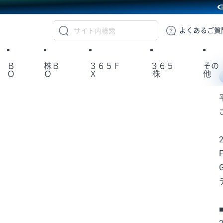
GMOクリック証券
よくある
ご質
Ｂ
株Ｂ
３６５Ｆ
３６５
その
Ｏ
Ｏ
Ｘ
株
他