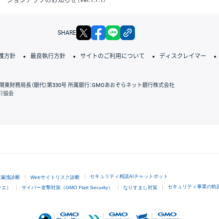
X
facebook
LINE
リンクをコピー
SHARE
護方針
最良執行方針
サイトのご利用について
ディスクレイマー
関東財務局長（銀代）第330号 所属銀行：GMOあおぞらネット銀行株式会社
引協会
GMOクリック証券
セキュリティ相談AIチャットボット
ド漏洩診断
Webサイトリスク診断
セキュリティ事業の軌
ラエ）
サイバー攻撃対策（GMO Flatt Security）
なりすまし対策