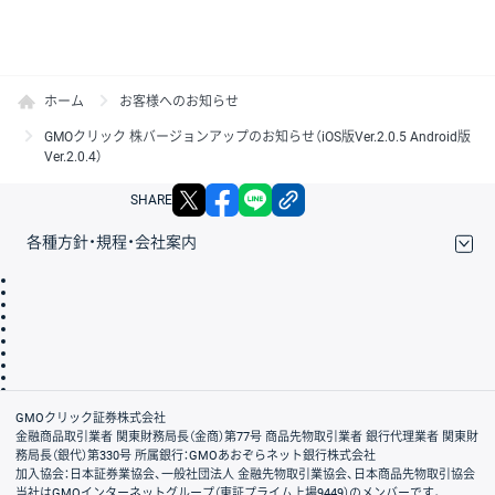
ホーム
お客様へのお知らせ
GMOクリック 株バージョンアップのお知らせ（iOS版Ver.2.0.5 Android版
Ver.2.0.4）
X
facebook
LINE
リンクをコピー
SHARE
各種方針・規程・会社案内
取引規程・約款
サイトマップ
その他のご案内
個人情報保護方針
最良執行方針
サイトのご利用について
ディスクレイマー
信託保全
リスク説明
会社案内
GMOクリック証券株式会社
金融商品取引業者 関東財務局長（金商）第77号 商品先物取引業者 銀行代理業者 関東財
務局長（銀代）第330号 所属銀行：GMOあおぞらネット銀行株式会社
加入協会：日本証券業協会、一般社団法人 金融先物取引業協会、日本商品先物取引協会
当社はGMOインターネットグループ（東証プライム上場9449）のメンバーです。