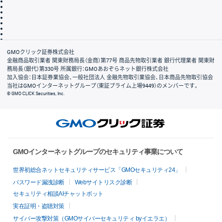
その他のご案内
個人情報保護方針
最良執行方針
サイトのご利用について
ディスクレイマー
信託保全
リスク説明
会社案内
GMOクリック証券株式会社
金融商品取引業者 関東財務局長（金商）第77号 商品先物取引業者 銀行代理業者 関東財
務局長（銀代）第330号 所属銀行：GMOあおぞらネット銀行株式会社
加入協会：日本証券業協会、一般社団法人 金融先物取引業協会、日本商品先物取引協会
当社はGMOインターネットグループ（東証プライム上場9449）のメンバーです。
© GMO CLICK Securities, Inc.
GMOインターネットグループのセキュリティ事業について
世界初総合ネットセキュリティサービス「GMOセキュリティ24」
パスワード漏洩診断
Webサイトリスク診断
セキュリティ相談AIチャットボット
実在証明・盗聴対策
サイバー攻撃対策（GMOサイバーセキュリティ byイエラエ）