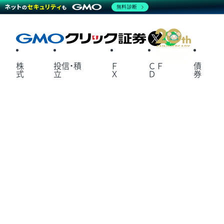
無料診断
X
LINE
株
投信・積
Ｆ
ＣＦ
債
式
立
Ｘ
Ｄ
券