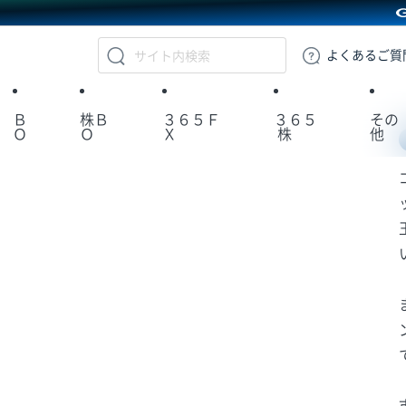
GMOクリック証券
よくある
ご質
Ｂ
株Ｂ
３６５Ｆ
３６５
その
Ｏ
Ｏ
Ｘ
株
他