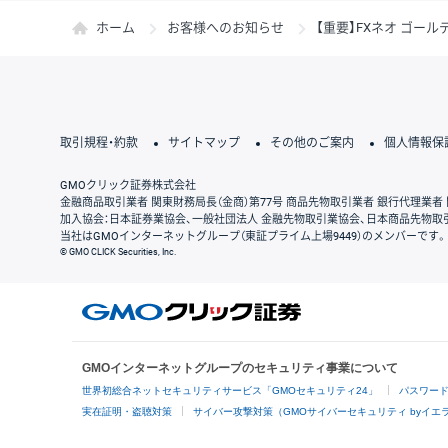
ホーム
お客様へのお知らせ
【重要】FXネオ ゴ
取引規程・約款
サイトマップ
その他のご案内
個人情報保
GMOクリック証券株式会社
金融商品取引業者 関東財務局長（金商）第77号 商品先物取引業者 銀行代理業者 
加入協会：日本証券業協会、一般社団法人 金融先物取引業協会、日本商品先物取
当社はGMOインターネットグループ（東証プライム上場9449）のメンバーです。
© GMO CLICK Securities, Inc.
GMOインターネットグループのセキュリティ事業について
世界初総合ネットセキュリティサービス「GMOセキュリティ24」
パスワー
実在証明・盗聴対策
サイバー攻撃対策（GMOサイバーセキュリティ byイエ