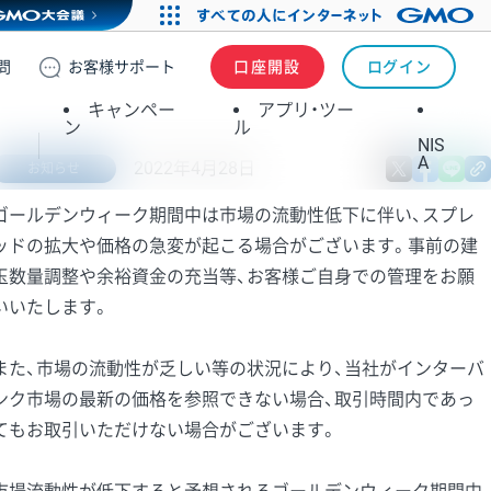
問
お客様
サポート
口座開設
ログイン
キャンペー
アプリ・ツー
ン
ル
NIS
A
2022年4月28日
X
fa
お知らせ
ゴールデンウィーク期間中は市場の流動性低下に伴い、スプレ
ッドの拡大や価格の急変が起こる場合がございます。事前の建
玉数量調整や余裕資金の充当等、お客様ご自身での管理をお願
いいたします。
また、市場の流動性が乏しい等の状況により、当社がインターバ
ンク市場の最新の価格を参照できない場合、取引時間内であっ
てもお取引いただけない場合がございます。