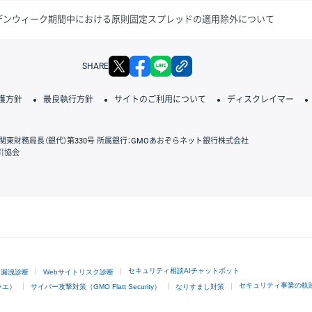
ールデンウィーク期間中における原則固定スプレッドの適用除外について
X
facebook
LINE
リンクをコピー
SHARE
護方針
最良執行方針
サイトのご利用について
ディスクレイマー
関東財務局長（銀代）第330号 所属銀行：GMOあおぞらネット銀行株式会社
引協会
GMOクリック証券
セキュリティ相談AIチャットボット
ド漏洩診断
Webサイトリスク診断
セキュリティ事業の軌
ラエ）
サイバー攻撃対策（GMO Flatt Security）
なりすまし対策