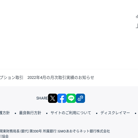
プション取引 2022年4月の月次取引実績のお知らせ
X
facebook
LINE
リンクをコピー
SHARE
護方針
最良執行方針
サイトのご利用について
ディスクレイマー
関東財務局長（銀代）第330号 所属銀行：GMOあおぞらネット銀行株式会社
引協会