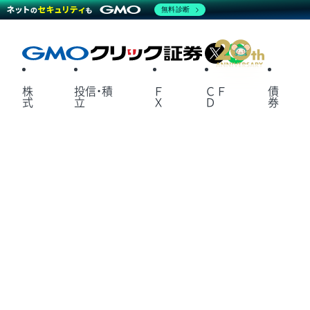
無料診断
X
LINE
株
投信・積
Ｆ
ＣＦ
債
式
立
Ｘ
Ｄ
券