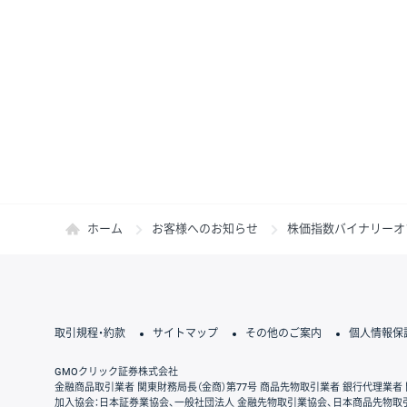
ホーム
お客様へのお知らせ
株価指数バイナリーオ
取引規程・約款
サイトマップ
その他のご案内
個人情報保
GMOクリック証券株式会社
金融商品取引業者 関東財務局長（金商）第77号 商品先物取引業者 銀行代理業者 
加入協会：日本証券業協会、一般社団法人 金融先物取引業協会、日本商品先物取