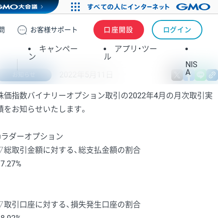
問
お客様
サポート
口座開設
ログイン
キャンペー
アプリ・ツー
ン
ル
NIS
A
2022年5月11日
X
fa
お知らせ
株価指数バイナリーオプション取引の2022年4月の月次取引実
績をお知らせいたします。
■ラダーオプション
▽総取引金額に対する、総支払金額の割合
97.27%
▽取引口座に対する、損失発生口座の割合