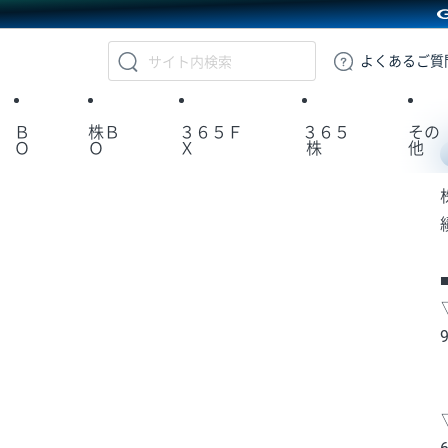
GMOクリック証券
よくある
ご質
Ｂ
株Ｂ
３６５Ｆ
３６５
その
Ｏ
Ｏ
Ｘ
株
他