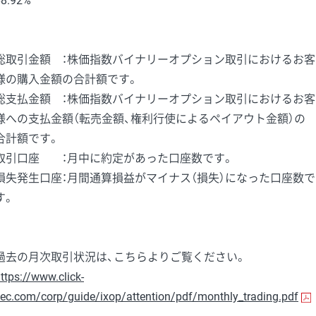
68.92%
総取引金額 ：株価指数バイナリーオプション取引におけるお客
様の購入金額の合計額です。
総支払金額 ：株価指数バイナリーオプション取引におけるお客
様への支払金額（転売金額、権利行使によるペイアウト金額）の
合計額です。
取引口座 ：月中に約定があった口座数です。
損失発生口座：月間通算損益がマイナス（損失）になった口座数で
す。
過去の月次取引状況は、こちらよりご覧ください。
ttps://www.click-
ec.com/corp/guide/ixop/attention/pdf/monthly_trading.pdf