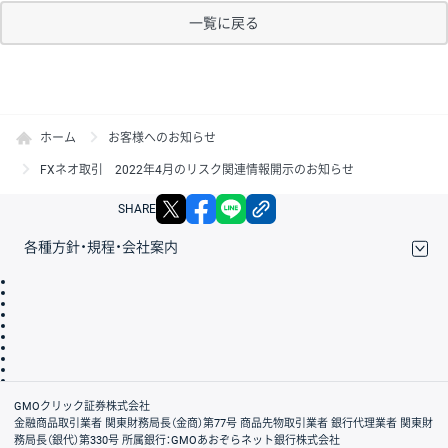
一覧に戻る
ホーム
お客様へのお知らせ
FXネオ取引 2022年4月のリスク関連情報開示のお知らせ
X
facebook
LINE
リンクをコピー
SHARE
各種方針・規程・会社案内
取引規程・約款
サイトマップ
その他のご案内
個人情報保護方針
最良執行方針
サイトのご利用について
ディスクレイマー
信託保全
リスク説明
会社案内
GMOクリック証券株式会社
金融商品取引業者 関東財務局長（金商）第77号 商品先物取引業者 銀行代理業者 関東財
務局長（銀代）第330号 所属銀行：GMOあおぞらネット銀行株式会社