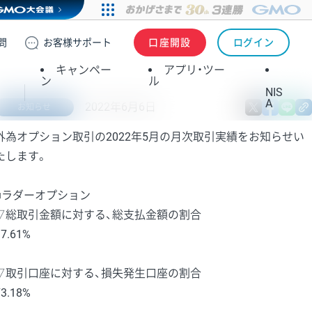
問
お客様
サポート
口座開設
ログイン
キャンペー
アプリ・ツー
ン
ル
NIS
A
2022年6月6日
X
fa
お知らせ
外為オプション取引の2022年5月の月次取引実績をお知らせい
たします。
■ラダーオプション
▽総取引金額に対する、総支払金額の割合
97.61%
▽取引口座に対する、損失発生口座の割合
73.18%