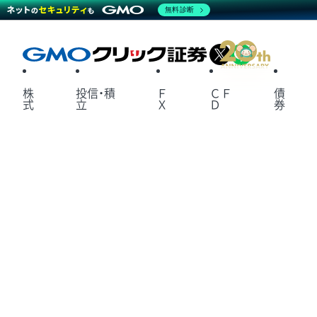
無料診断
X
LINE
株
投信・積
Ｆ
ＣＦ
債
式
立
Ｘ
Ｄ
券