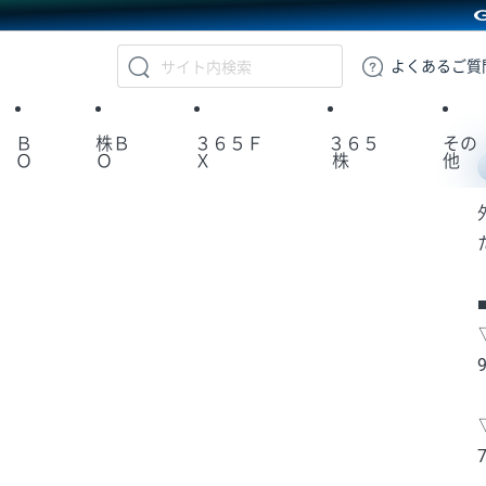
GMOクリック証券
よくある
ご質
Ｂ
株Ｂ
３６５Ｆ
３６５
その
Ｏ
Ｏ
Ｘ
株
他