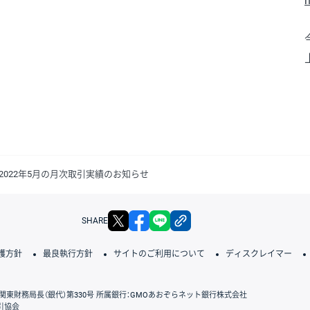
h
022年5月の月次取引実績のお知らせ
X
facebook
LINE
リンクをコピー
SHARE
護方針
最良執行方針
サイトのご利用について
ディスクレイマー
関東財務局長（銀代）第330号 所属銀行：GMOあおぞらネット銀行株式会社
引協会