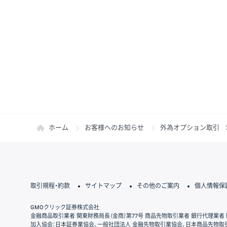
ホーム
お客様へのお知らせ
外為オプション取引 2
取引規程・約款
サイトマップ
その他のご案内
個人情報保
GMOクリック証券株式会社
金融商品取引業者 関東財務局長（金商）第77号 商品先物取引業者 銀行代理業者 
加入協会：日本証券業協会、一般社団法人 金融先物取引業協会、日本商品先物取