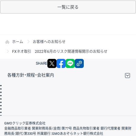
一覧に戻る
ホーム
お客様へのお知らせ
FXネオ取引 2022年6月のリスク関連情報開示のお知らせ
X
facebook
LINE
リンクをコピー
SHARE
各種方針・規程・会社案内
取引規程・約款
サイトマップ
その他のご案内
個人情報保護方針
最良執行方針
サイトのご利用について
ディスクレイマー
信託保全
リスク説明
会社案内
GMOクリック証券株式会社
金融商品取引業者 関東財務局長（金商）第77号 商品先物取引業者 銀行代理業者 関東財
務局長（銀代）第330号 所属銀行：GMOあおぞらネット銀行株式会社