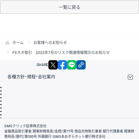
一覧に戻る
ホーム
お客様へのお知らせ
FXネオ取引 2022年7月のリスク関連情報開示のお知らせ
X
facebook
LINE
リンクをコピー
SHARE
各種方針・規程・会社案内
取引規程・約款
サイトマップ
その他のご案内
個人情報保護方針
最良執行方針
サイトのご利用について
ディスクレイマー
信託保全
リスク説明
会社案内
GMOクリック証券株式会社
金融商品取引業者 関東財務局長（金商）第77号 商品先物取引業者 銀行代理業者 関東財
務局長（銀代）第330号 所属銀行：GMOあおぞらネット銀行株式会社