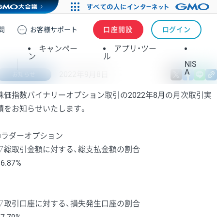
問
お客様
サポート
口座開設
ログイン
キャンペー
アプリ・ツー
ン
ル
NIS
A
2022年9月8日
X
fa
お知らせ
株価指数バイナリーオプション取引の2022年8月の月次取引実
績をお知らせいたします。
■ラダーオプション
▽総取引金額に対する、総支払金額の割合
96.87%
▽取引口座に対する、損失発生口座の割合