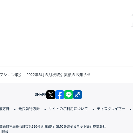
プション取引 2022年8月の月次取引実績のお知らせ
X
facebook
LINE
リンクをコピー
SHARE
護方針
最良執行方針
サイトのご利用について
ディスクレイマー
関東財務局長（銀代）第330号 所属銀行：GMOあおぞらネット銀行株式会社
引協会