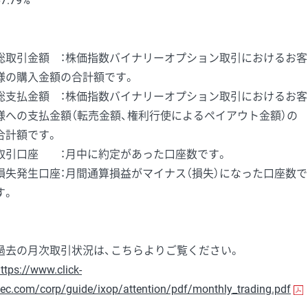
67.79%
総取引金額 ：株価指数バイナリーオプション取引におけるお客
様の購入金額の合計額です。
総支払金額 ：株価指数バイナリーオプション取引におけるお客
様への支払金額（転売金額、権利行使によるペイアウト金額）の
合計額です。
取引口座 ：月中に約定があった口座数です。
損失発生口座：月間通算損益がマイナス（損失）になった口座数で
す。
過去の月次取引状況は、こちらよりご覧ください。
ttps://www.click-
ec.com/corp/guide/ixop/attention/pdf/monthly_trading.pdf