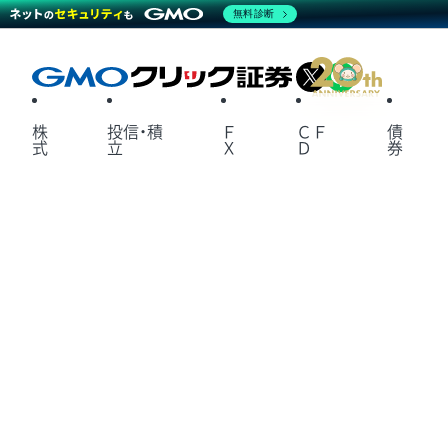
無料診断
X
LINE
株
投信・積
Ｆ
ＣＦ
債
式
立
Ｘ
Ｄ
券