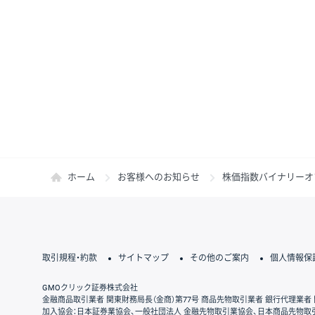
ホーム
お客様へのお知らせ
株価指数バイナリーオ
取引規程・約款
サイトマップ
その他のご案内
個人情報保
GMOクリック証券株式会社
金融商品取引業者 関東財務局長（金商）第77号 商品先物取引業者 銀行代理業者 
加入協会：日本証券業協会、一般社団法人 金融先物取引業協会、日本商品先物取