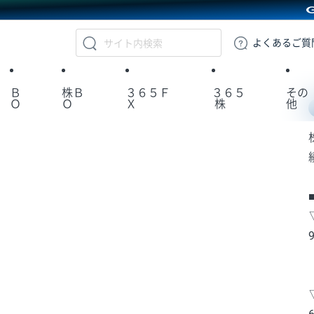
GMOクリック証券
よくある
ご質
Ｂ
株Ｂ
３６５Ｆ
３６５
その
Ｏ
Ｏ
Ｘ
株
他