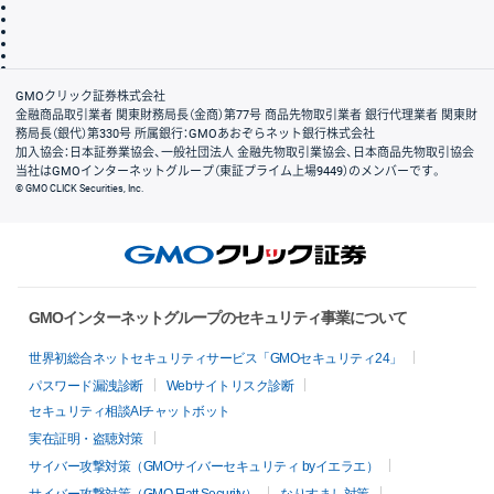
最良執行方針
サイトのご利用について
ディスクレイマー
信託保全
リスク説明
会社案内
GMOクリック証券株式会社
金融商品取引業者 関東財務局長（金商）第77号 商品先物取引業者 銀行代理業者 関東財
務局長（銀代）第330号 所属銀行：GMOあおぞらネット銀行株式会社
加入協会：日本証券業協会、一般社団法人 金融先物取引業協会、日本商品先物取引協会
当社はGMOインターネットグループ（東証プライム上場9449）のメンバーです。
© GMO CLICK Securities, Inc.
GMOインターネットグループのセキュリティ事業について
世界初総合ネットセキュリティサービス「GMOセキュリティ24」
パスワード漏洩診断
Webサイトリスク診断
セキュリティ相談AIチャットボット
実在証明・盗聴対策
サイバー攻撃対策（GMOサイバーセキュリティ byイエラエ）
サイバー攻撃対策（GMO Flatt Security）
なりすまし対策