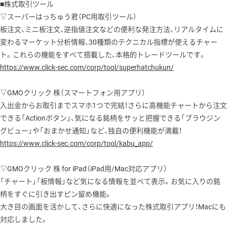
■株式取引ツール
▽スーパーはっちゅう君（PC用取引ツール）
板注文、ミニ板注文、逆指値注文などの便利な発注方法、リアルタイムに
変わるマーケット分析情報、30種類のテクニカル指標が使えるチャー
ト。これらの機能をすべて搭載した、本格的トレードツールです。
https://www.click-sec.com/corp/tool/superhatchukun/
▽GMOクリック 株（スマートフォン用アプリ）
入出金からお取引までスマホ1つで完結！さらに高機能チャートから注文
できる「Actionボタン」、気になる銘柄をサッと把握できる「ブラウジン
グビュー」や「おまかせ通知」など、独自の便利機能が満載！
https://www.click-sec.com/corp/tool/kabu_app/
▽GMOクリック 株 for iPad（iPad用/Mac対応アプリ）
「チャート」「板情報」など気になる情報を並べて表示。お気に入りの銘
柄をすぐに引き出すピン留め機能。
大き目の画面を活かして、さらに快適になった株式取引アプリ！Macにも
対応しました。