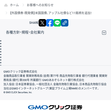
ホーム
お客様へのお知らせ
【外国債券：既発債】米国国債、アップル社債など11銘柄を追加！
X
facebook
LINE
リンクをコピー
SHARE
各種方針・規程・会社案内
取引規程・約款
サイトマップ
その他のご案内
個人情報保護方針
最良執行方針
サイトのご利用について
ディスクレイマー
信託保全
リスク説明
会社案内
GMOクリック証券株式会社
金融商品取引業者 関東財務局長（金商）第77号 商品先物取引業者 銀行代理業者 関東財
務局長（銀代）第330号 所属銀行：GMOあおぞらネット銀行株式会社
加入協会：日本証券業協会、一般社団法人 金融先物取引業協会、日本商品先物取引協会
当社はGMOインターネットグループ（東証プライム上場9449）のメンバーです。
© GMO CLICK Securities, Inc.