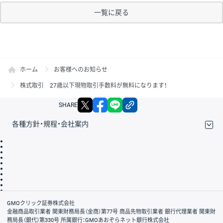
一覧に戻る
ホーム
お客様へのお知らせ
株式取引 27歳以下現物取引手数料が無料になります！
X
facebook
LINE
リンクをコピー
SHARE
各種方針・規程・会社案内
取引規程・約款
サイトマップ
その他のご案内
個人情報保護方針
最良執行方針
サイトのご利用について
ディスクレイマー
信託保全
リスク説明
会社案内
GMOクリック証券株式会社
金融商品取引業者 関東財務局長（金商）第77号 商品先物取引業者 銀行代理業者 関東財
務局長（銀代）第330号 所属銀行：GMOあおぞらネット銀行株式会社