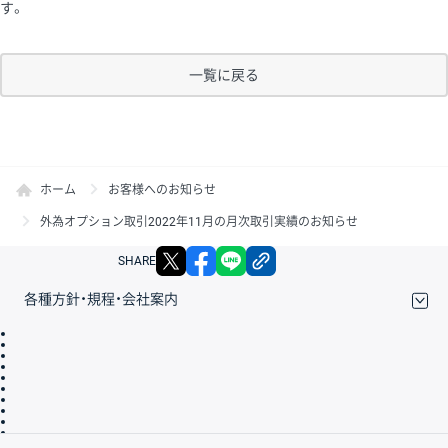
す。
一覧に戻る
ホーム
お客様へのお知らせ
外為オプション取引2022年11月の月次取引実績のお知らせ
X
facebook
LINE
リンクをコピー
SHARE
各種方針・規程・会社案内
取引規程・約款
サイトマップ
その他のご案内
個人情報保護方針
最良執行方針
サイトのご利用について
ディスクレイマー
信託保全
リスク説明
会社案内