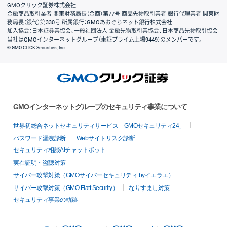
GMOクリック証券株式会社
金融商品取引業者 関東財務局長（金商）第77号 商品先物取引業者 銀行代理業者 関東財
務局長（銀代）第330号 所属銀行：GMOあおぞらネット銀行株式会社
加入協会：日本証券業協会、一般社団法人 金融先物取引業協会、日本商品先物取引協会
当社はGMOインターネットグループ（東証プライム上場9449）のメンバーです。
© GMO CLICK Securities, Inc.
GMOインターネットグループのセキュリティ事業について
世界初総合ネットセキュリティサービス「GMOセキュリティ24」
パスワード漏洩診断
Webサイトリスク診断
セキュリティ相談AIチャットボット
実在証明・盗聴対策
サイバー攻撃対策（GMOサイバーセキュリティ byイエラエ）
サイバー攻撃対策（GMO Flatt Security）
なりすまし対策
セキュリティ事業の軌跡