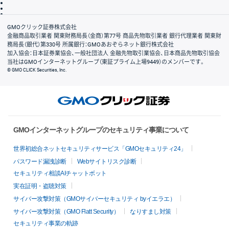
信託保全
リスク説明
会社案内
GMOクリック証券株式会社
金融商品取引業者 関東財務局長（金商）第77号 商品先物取引業者 銀行代理業者 関東財
務局長（銀代）第330号 所属銀行：GMOあおぞらネット銀行株式会社
加入協会：日本証券業協会、一般社団法人 金融先物取引業協会、日本商品先物取引協会
当社はGMOインターネットグループ（東証プライム上場9449）のメンバーです。
© GMO CLICK Securities, Inc.
GMOインターネットグループのセキュリティ事業について
世界初総合ネットセキュリティサービス「GMOセキュリティ24」
パスワード漏洩診断
Webサイトリスク診断
セキュリティ相談AIチャットボット
実在証明・盗聴対策
サイバー攻撃対策（GMOサイバーセキュリティ byイエラエ）
サイバー攻撃対策（GMO Flatt Security）
なりすまし対策
セキュリティ事業の軌跡