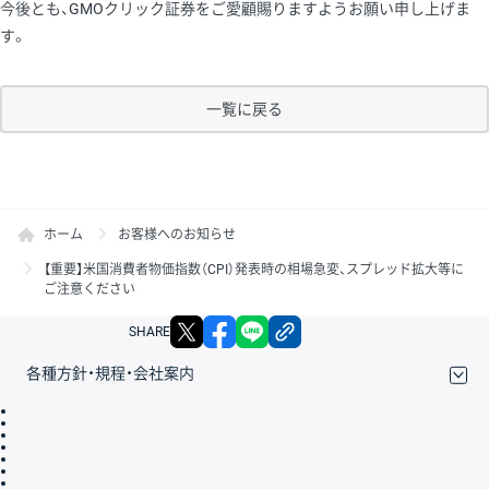
今後とも、GMOクリック証券をご愛顧賜りますようお願い申し上げま
す。
一覧に戻る
ホーム
お客様へのお知らせ
【重要】米国消費者物価指数（CPI）発表時の相場急変、スプレッド拡大等に
ご注意ください
X
facebook
LINE
リンクをコピー
SHARE
各種方針・規程・会社案内
取引規程・約款
サイトマップ
その他のご案内
個人情報保護方針
最良執行方針
サイトのご利用について
ディスクレイマー