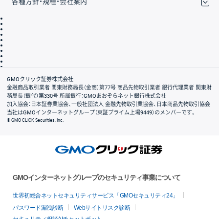
各種方針・規程・会社案内
取引規程・約款
サイトマップ
その他のご案内
個人情報保護方針
最良執行方針
サイトのご利用について
ディスクレイマー
信託保全
リスク説明
会社案内
GMOクリック証券株式会社
金融商品取引業者 関東財務局長（金商）第77号 商品先物取引業者 銀行代理業者 関東財
務局長（銀代）第330号 所属銀行：GMOあおぞらネット銀行株式会社
加入協会：日本証券業協会、一般社団法人 金融先物取引業協会、日本商品先物取引協会
当社はGMOインターネットグループ（東証プライム上場9449）のメンバーです。
© GMO CLICK Securities, Inc.
GMOインターネットグループのセキュリティ事業について
世界初総合ネットセキュリティサービス「GMOセキュリティ24」
パスワード漏洩診断
Webサイトリスク診断
セキュリティ相談AIチャットボット