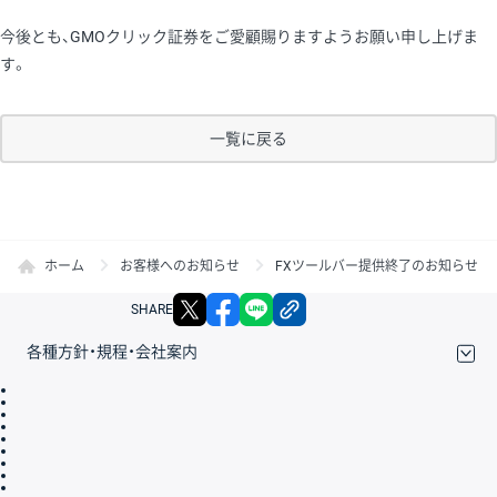
今後とも、GMOクリック証券をご愛顧賜りますようお願い申し上げま
す。
一覧に戻る
ホーム
お客様へのお知らせ
FXツールバー提供終了のお知らせ
X
facebook
LINE
リンクをコピー
SHARE
各種方針・規程・会社案内
取引規程・約款
サイトマップ
その他のご案内
個人情報保護方針
最良執行方針
サイトのご利用について
ディスクレイマー
信託保全
リスク説明