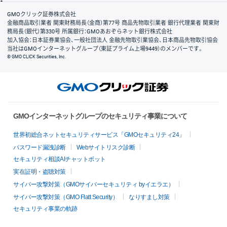
会社案内
GMOクリック証券株式会社
金融商品取引業者 関東財務局長（金商）第77号 商品先物取引業者 銀行代理業者 関東財
務局長（銀代）第330号 所属銀行：GMOあおぞらネット銀行株式会社
加入協会：日本証券業協会、一般社団法人 金融先物取引業協会、日本商品先物取引協会
当社はGMOインターネットグループ（東証プライム上場9449）のメンバーです。
© GMO CLICK Securities, Inc.
GMOインターネットグループのセキュリティ事業について
世界初総合ネットセキュリティサービス「GMOセキュリティ24」
パスワード漏洩診断
Webサイトリスク診断
セキュリティ相談AIチャットボット
実在証明・盗聴対策
サイバー攻撃対策（GMOサイバーセキュリティ byイエラエ）
サイバー攻撃対策（GMO Flatt Security）
なりすまし対策
セキュリティ事業の軌跡