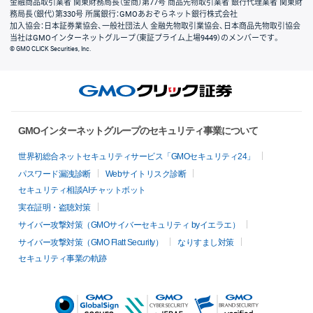
金融商品取引業者 関東財務局長（金商）第77号 商品先物取引業者 銀行代理業者 関東財
務局長（銀代）第330号 所属銀行：GMOあおぞらネット銀行株式会社
加入協会：日本証券業協会、一般社団法人 金融先物取引業協会、日本商品先物取引協会
当社はGMOインターネットグループ（東証プライム上場9449）のメンバーです。
© GMO CLICK Securities, Inc.
GMOインターネットグループのセキュリティ事業について
世界初総合ネットセキュリティサービス「GMOセキュリティ24」
パスワード漏洩診断
Webサイトリスク診断
セキュリティ相談AIチャットボット
実在証明・盗聴対策
サイバー攻撃対策（GMOサイバーセキュリティ byイエラエ）
サイバー攻撃対策（GMO Flatt Security）
なりすまし対策
セキュリティ事業の軌跡