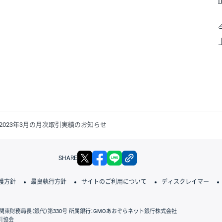
h
023年3月の月次取引実績のお知らせ
X
facebook
LINE
リンクをコピー
SHARE
護方針
最良執行方針
サイトのご利用について
ディスクレイマー
関東財務局長（銀代）第330号 所属銀行：GMOあおぞらネット銀行株式会社
引協会