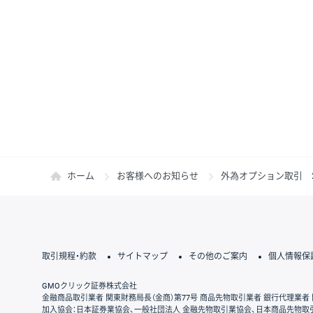
ホーム
お客様へのお知らせ
外為オプション取引 2
取引規程・約款
サイトマップ
その他のご案内
個人情報保
GMOクリック証券株式会社
金融商品取引業者 関東財務局長（金商）第77号 商品先物取引業者 銀行代理業者 
加入協会：日本証券業協会、一般社団法人 金融先物取引業協会、日本商品先物取