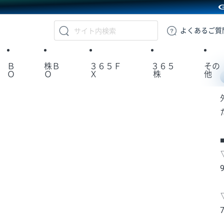
GMOクリック証券
よくある
ご質
Ｂ
株Ｂ
３６５Ｆ
３６５
その
Ｏ
Ｏ
Ｘ
株
他