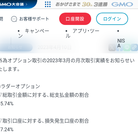
問
お客様
サポート
口座開設
ログイン
キャンペー
アプリ・ツー
ン
ル
NIS
A
2023年4月10日
X
fa
お知らせ
外為オプション取引の2023年3月の月次取引実績をお知らせい
たします。
■ラダーオプション
▽総取引金額に対する、総支払金額の割合
95.74%
▽取引口座に対する、損失発生口座の割合
77.24%