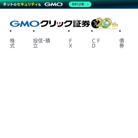
無料診断
X
LINE
株
投信・積
Ｆ
ＣＦ
債
式
立
Ｘ
Ｄ
券