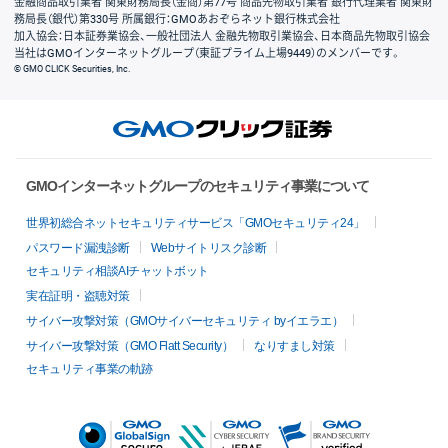
金融商品取引業者 関東財務局長（金商）第77号 商品先物取引業者 銀行代理業者 関東財
務局長（銀代）第330号 所属銀行：GMOあおぞらネット銀行株式会社
加入協会：日本証券業協会、一般社団法人 金融先物取引業協会、日本商品先物取引協会
当社はGMOインターネットグループ（東証プライム上場9449）のメンバーです。
© GMO CLICK Securities, Inc.
GMOインターネットグループのセキュリティ事業について
世界初総合ネットセキュリティサービス「GMOセキュリティ24」
パスワード漏洩診断
Webサイトリスク診断
セキュリティ相談AIチャットボット
実在証明・盗聴対策
サイバー攻撃対策（GMOサイバーセキュリティ byイエラエ）
サイバー攻撃対策（GMO Flatt Security）
なりすまし対策
セキュリティ事業の軌跡