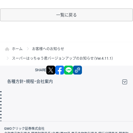
一覧に戻る
ホーム
お客様へのお知らせ
スーパーはっちゅう君バージョンアップのお知らせ（Ver.4.11.1）
X
facebook
LINE
リンクをコピー
SHARE
各種方針・規程・会社案内
取引規程・約款
サイトマップ
その他のご案内
個人情報保護方針
最良執行方針
サイトのご利用について
ディスクレイマー
信託保全
リスク説明
会社案内
GMOクリック証券株式会社