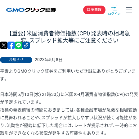
GMOクリック
口座開設
【重要】米国消費者物価指数（CPI）発表時の相場急
変、スプレッド拡大等にご注意ください
X
facebook
LINE
リンクをコピー
2023年5月8日
お知らせ
平素よりGMOクリック証券をご利用いただき誠にありがとうございま
す。
日本時間5月10日(水) 21時30分に米国の4月消費者物価指数(CPI)の発表
が予定されています。
指標の発表前後の時間におきましては、各種金融市場が急激な相場変動
に見舞われることや、スプレッドが拡大しやすい状況が続く可能性があ
り、流動性が極端に低下した場合には、レートが提示されず、一時的にお
取引ができなくなる状況が発生する可能性もあります。