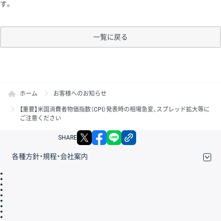
す。
一覧に戻る
ホーム
お客様へのお知らせ
【重要】米国消費者物価指数（CPI）発表時の相場急変、スプレッド拡大等に
ご注意ください
X
facebook
LINE
リンクをコピー
SHARE
各種方針・規程・会社案内
取引規程・約款
サイトマップ
その他のご案内
個人情報保護方針
最良執行方針
サイトのご利用について
ディスクレイマー
信託保全
リスク説明