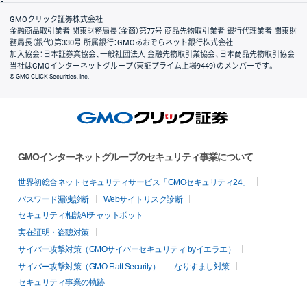
会社案内
GMOクリック証券株式会社
金融商品取引業者 関東財務局長（金商）第77号 商品先物取引業者 銀行代理業者 関東財
務局長（銀代）第330号 所属銀行：GMOあおぞらネット銀行株式会社
加入協会：日本証券業協会、一般社団法人 金融先物取引業協会、日本商品先物取引協会
当社はGMOインターネットグループ（東証プライム上場9449）のメンバーです。
© GMO CLICK Securities, Inc.
GMOインターネットグループのセキュリティ事業について
世界初総合ネットセキュリティサービス「GMOセキュリティ24」
パスワード漏洩診断
Webサイトリスク診断
セキュリティ相談AIチャットボット
実在証明・盗聴対策
サイバー攻撃対策（GMOサイバーセキュリティ byイエラエ）
サイバー攻撃対策（GMO Flatt Security）
なりすまし対策
セキュリティ事業の軌跡