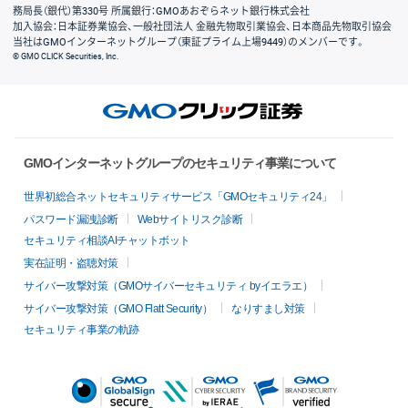
務局長（銀代）第330号 所属銀行：GMOあおぞらネット銀行株式会社
加入協会：日本証券業協会、一般社団法人 金融先物取引業協会、日本商品先物取引協会
当社はGMOインターネットグループ（東証プライム上場9449）のメンバーです。
© GMO CLICK Securities, Inc.
GMOインターネットグループのセキュリティ事業について
世界初総合ネットセキュリティサービス「GMOセキュリティ24」
パスワード漏洩診断
Webサイトリスク診断
セキュリティ相談AIチャットボット
実在証明・盗聴対策
サイバー攻撃対策（GMOサイバーセキュリティ byイエラエ）
サイバー攻撃対策（GMO Flatt Security）
なりすまし対策
セキュリティ事業の軌跡