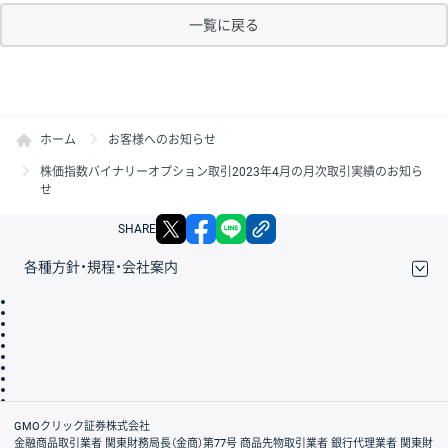
一覧に戻る
ホーム
お客様へのお知らせ
株価指数バイナリーオプション取引2023年4月の月次取引実績のお知ら
せ
X
facebook
LINE
リンクをコピー
SHARE
各種方針・規程・会社案内
取引規程・約款
サイトマップ
その他のご案内
個人情報保護方針
最良執行方針
サイトのご利用について
ディスクレイマー
信託保全
リスク説明
会社案内
GMOクリック証券株式会社
金融商品取引業者 関東財務局長（金商）第77号 商品先物取引業者 銀行代理業者 関東財