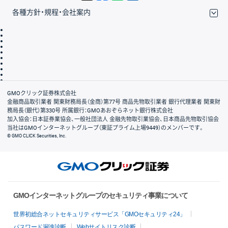
各種方針・規程・会社案内
取引規程・約款
サイトマップ
その他のご案内
個人情報保護方針
最良執行方針
サイトのご利用について
ディスクレイマー
信託保全
リスク説明
会社案内
GMOクリック証券株式会社
金融商品取引業者 関東財務局長（金商）第77号 商品先物取引業者 銀行代理業者 関東財
務局長（銀代）第330号 所属銀行：GMOあおぞらネット銀行株式会社
加入協会：日本証券業協会、一般社団法人 金融先物取引業協会、日本商品先物取引協会
当社はGMOインターネットグループ（東証プライム上場9449）のメンバーです。
© GMO CLICK Securities, Inc.
GMOインターネットグループのセキュリティ事業について
世界初総合ネットセキュリティサービス「GMOセキュリティ24」
パスワード漏洩診断
Webサイトリスク診断