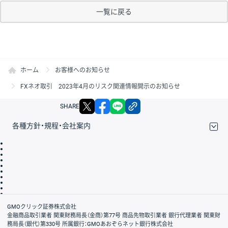
一覧に戻る
ホーム
お客様へのお知らせ
FXネオ取引 2023年4月のリスク関連情報開示のお知らせ
X
facebook
LINE
リンクをコピー
SHARE
各種方針・規程・会社案内
取引規程・約款
サイトマップ
その他のご案内
個人情報保護方針
最良執行方針
サイトのご利用について
ディスクレイマー
信託保全
リスク説明
会社案内
GMOクリック証券株式会社
金融商品取引業者 関東財務局長（金商）第77号 商品先物取引業者 銀行代理業者 関東財
務局長（銀代）第330号 所属銀行：GMOあおぞらネット銀行株式会社