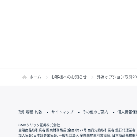
ホーム
お客様へのお知らせ
外為オプション取引20
取引規程・約款
サイトマップ
その他のご案内
個人情報保
GMOクリック証券株式会社
金融商品取引業者 関東財務局長（金商）第77号 商品先物取引業者 銀行代理業者 
加入協会：日本証券業協会、一般社団法人 金融先物取引業協会、日本商品先物取