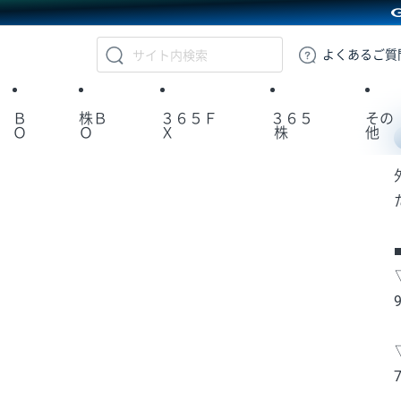
GMOクリック証券
よくある
ご質
Ｂ
株Ｂ
３６５Ｆ
３６５
その
Ｏ
Ｏ
Ｘ
株
他