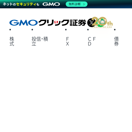
無料診断
X
LINE
株
投信・積
Ｆ
ＣＦ
債
式
立
Ｘ
Ｄ
券