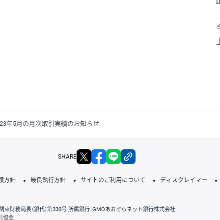
h
23年5月の月次取引実績のお知らせ
X
facebook
LINE
リンクをコピー
SHARE
護方針
最良執行方針
サイトのご利用について
ディスクレイマー
関東財務局長（銀代）第330号 所属銀行：GMOあおぞらネット銀行株式会社
引協会